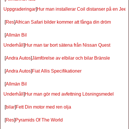
Uppgraderingar
]
Hur man installerar Coil distanser på en Je
[
Res
]
African Safari bilder kommer att fånga din dröm
[
Allmän Bil
Underhåll
]
Hur man tar bort sätena från Nissan Quest
[
Andra Autos
]
Jämförelse av elbilar och bilar Bränsle
[
Andra Autos
]
Fiat Allis Specifikationer
[
Allmän Bil
Underhåll
]
Hur man gör med avfettning Lösningsmedel
[
bilar
]
Fett Din motor med ren olja
[
Res
]
Pyramids Of The World