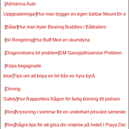
[
Allmänna Auto
Uppgraderingar
]
Hur man bygger en egen bärbar Mount för en
[
Båtar
]
Hur man byter Bearing Buddies i Båttrailers
[
bil Rengöring
]
Hur Buff Med en skumdyna
[
Diagnostisera bil problem
]
GM Gasspjällssensor Problem
[
Köpa begagnade
bilar
]
Tips om att köpa en bil från en hyra byrå
[
Driving
Safety
]
Hur Rapportera Någon för farlig körning till polisen
[
Res
]
Kryssning i sommar för en underbart prisvärd semester
[
Res
]
Några tips för att göra din vistelse på hotell i Playa De