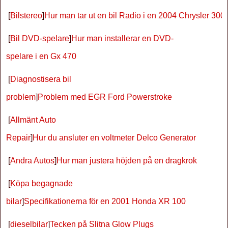
[
Bilstereo
]
Hur man tar ut en bil Radio i en 2004 Chrysler 300
[
Bil DVD-spelare
]
Hur man installerar en DVD-
spelare i en Gx 470
[
Diagnostisera bil
problem
]
Problem med EGR Ford Powerstroke
[
Allmänt Auto
Repair
]
Hur du ansluter en voltmeter Delco Generator
[
Andra Autos
]
Hur man justera höjden på en dragkrok
[
Köpa begagnade
bilar
]
Specifikationerna för en 2001 Honda XR 100
[
dieselbilar
]
Tecken på Slitna Glow Plugs