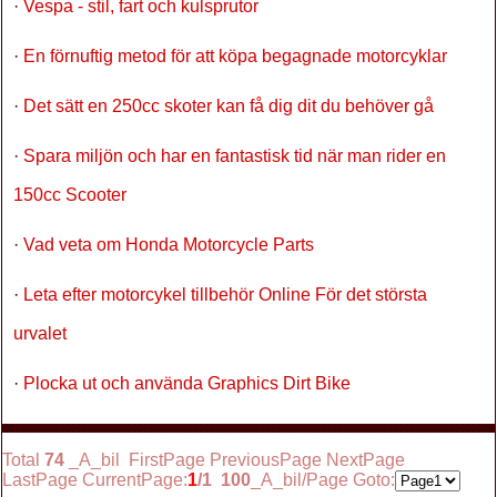
·
Vespa - stil, fart och kulsprutor
·
En förnuftig metod för att köpa begagnade motorcyklar
·
Det sätt en 250cc skoter kan få dig dit du behöver gå
·
Spara miljön och har en fantastisk tid när man rider en
150cc Scooter
·
Vad veta om Honda Motorcycle Parts
·
Leta efter motorcykel tillbehör Online För det största
urvalet
·
Plocka ut och använda Graphics Dirt Bike
Total
74
_A_bil FirstPage PreviousPage NextPage
LastPage CurrentPage:
1
/1
100
_A_bil/Page Goto: