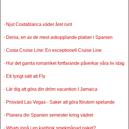
·
Njut Costablanca väder året runt
·
Denia, en av de mest avkopplande platser i Spanien
·
Costa Cruise Line: En exceptionell Cruise Line
·
Hur det gamla romarriket fortfarande påverkar våra liv idag
·
Ett lyxigt sätt att Fly
·
Lär dig att göra din dröm vacantion I Jamaica
·
Prisvärd Las Vegas - Saker att göra förutom spelande
·
Planera din Spanien semester kring vädret
·
Whats ingå i en karibisk smekmånad paket?