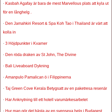
·
Kasbah Agafay är bara de mest Marvellous plats att kyla ut
för en långhelg .
·
Den Jamahkiri Resort & Spa Koh Tao i Thailand är värt att
kolla in
·
3 Höjdpunkter i Kvarner
·
Den röda draken av St John, The Divine
·
Bali Liveaboard Dykning
·
Amanpulo Pamalican ö i Filippinerna
·
Taj Green Cove Kerala Betygsatt av en paketresa resenär
·
Har Anknytning till ett hotell varumärkesarbetet
·
Hur man gör det bästa av en svensexa helg i Budapest