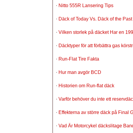
·
Nitto 555R Lansering Tips
·
Däck of Today Vs. Däck of the Past
·
Vilken storlek på däcket Har en 1
·
Däcktyper för att förbättra gas körst
·
Run-Flat Tire Fakta
·
Hur man avgör BCD
·
Historien om Run-flat däck
·
Varför behöver du inte ett reservd
·
Effekterna av större däck på Final 
·
Vad Är Motorcykel däckslitage Ban