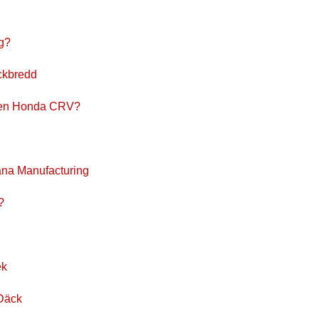
g?
ckbredd
 en Honda CRV?
na Manufacturing
?
ek
 Däck