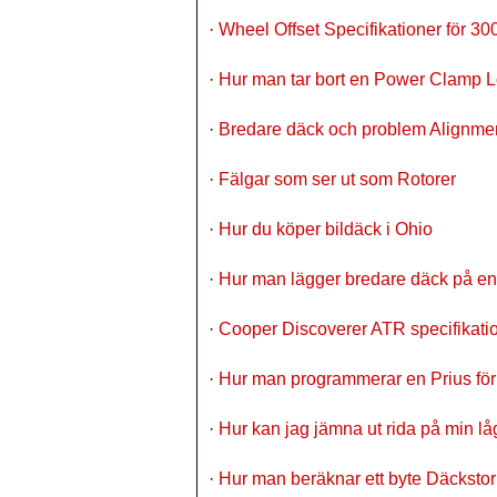
·
Wheel Offset Specifikationer för 3
·
Hur man tar bort en Power Clamp 
·
Bredare däck och problem Alignme
·
Fälgar som ser ut som Rotorer
·
Hur du köper bildäck i Ohio
·
Hur man lägger bredare däck på e
·
Cooper Discoverer ATR specifikati
·
Hur man programmerar en Prius för
·
Hur kan jag jämna ut rida på min lå
·
Hur man beräknar ett byte Däckstor