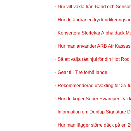
·
Hur vill växla från Band och Senso
·
Hur du ändrar en tryckindikeringsan
·
Konvertera Storlekar Alpha däck Me
·
Hur man använder ARB Air Kassaskå
·
Så att välja rätt hjul för din Hot Rod
·
Gear till Tire förhållande
·
Rekommenderad utväxling för 35-t
·
Hur du köper Super Swamper Däc
·
Information om Dunlap Signature 
·
Hur man lägger större däck på en