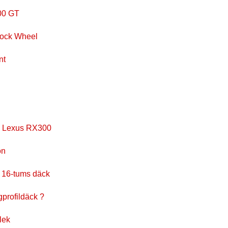
000 GT
Lock Wheel
nt
n Lexus RX300
on
 16-tums däck
gprofildäck ?
lek