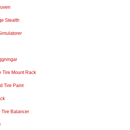
kruven
ge Stealth
Simulatorer
ggningar
re Tire Mount Rack
d Tire Paint
ack
 Tire Balancer
r