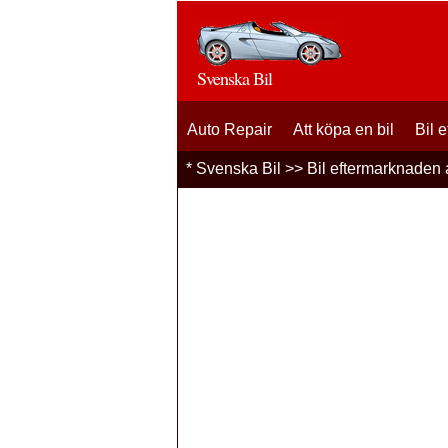
Svenska Bil
Auto Repair
Att köpa en bil
Bil 
*
Svenska Bil
>>
Bil eftermarknaden a