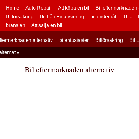
Home
Auto Repair
Att köpa en bil
Bil eftermarknaden a
Bilförsäkring
Bil Lån Finansiering
bil underhåll
Bilar ,
bränslen
Att sälja en bil
eftermarknaden alternativ
bilentusiaster
Bilförsäkring
Bil 
lternativ
Bil eftermarknaden alternativ