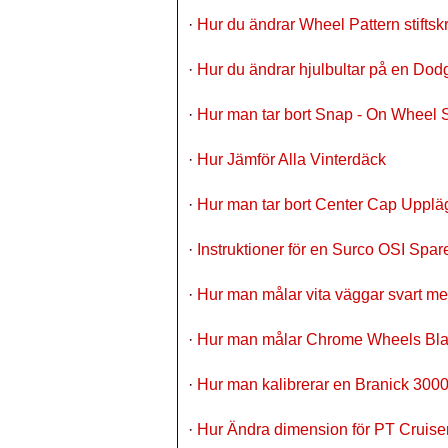
·
Hur du ändrar Wheel Pattern stifts
·
Hur du ändrar hjulbultar på en Dod
·
Hur man tar bort Snap - On Wheel 
·
Hur Jämför Alla Vinterdäck
·
Hur man tar bort Center Cap Upplä
·
Instruktioner för en Surco OSI Spa
·
Hur man målar vita väggar svart me
·
Hur man målar Chrome Wheels Bl
·
Hur man kalibrerar en Branick 3000
·
Hur Ändra dimension för PT Cruise