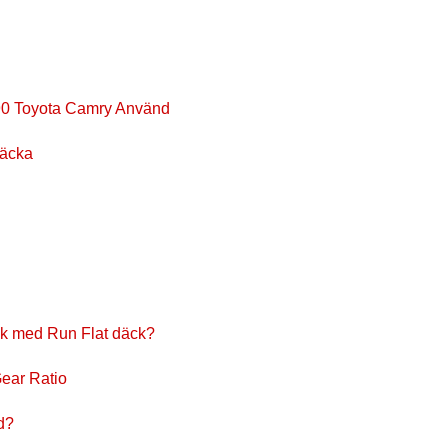
990 Toyota Camry Använd
räcka
äck med Run Flat däck?
Gear Ratio
d?