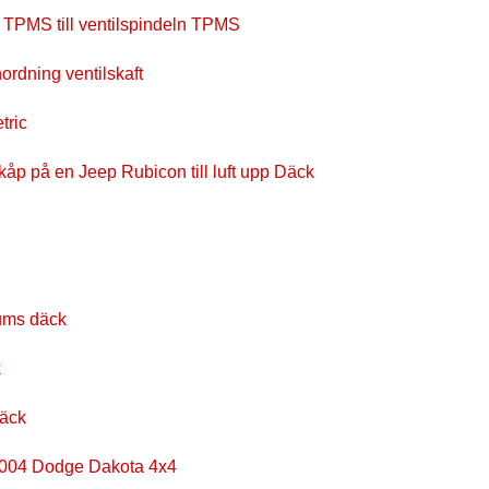
r TPMS till ventilspindeln TPMS
ordning ventilskaft
tric
p på en Jeep Rubicon till luft upp Däck
ums däck
k
Däck
 2004 Dodge Dakota 4x4