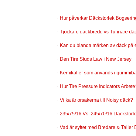
·
Hur påverkar Däckstorlek Bogserin
·
Tjockare däckbredd vs Tunnare dä
·
Kan du blanda märken av däck på
·
Den Tire Studs Law i New Jersey
·
Kemikalier som används i gummiba
·
Hur Tire Pressure Indicators Arbete
·
Vilka är orsakerna till Noisy däck?
·
235/75/16 Vs. 245/70/16 Däckstorl
·
Vad är syftet med Bredare & Taller