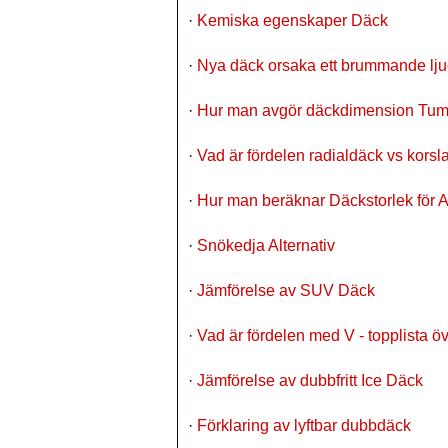
·
Kemiska egenskaper Däck
·
Nya däck orsaka ett brummande ljud
·
Hur man avgör däckdimension Tu
·
Vad är fördelen radialdäck vs korsla
·
Hur man beräknar Däckstorlek för
·
Snökedja Alternativ
·
Jämförelse av SUV Däck
·
Vad är fördelen med V - topplista ö
·
Jämförelse av dubbfritt Ice Däck
·
Förklaring av lyftbar dubbdäck