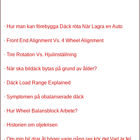
·
Hur man kan förebygga Däck röta När Lagra en Auto
·
Front End Alignment Vs. 4 Wheel Alignment
·
Tire Rotation Vs. Hjulinställning
·
När ska bildäck bytas på grund av ålder?
·
Däck Load Range Explained
·
Symptomen på obalanserade däck
·
Hur Wheel Balansblock Arbete?
·
Historien om oljekrisen
·
Om min bil drar åt höger varje gång jag kör det Vad är fel