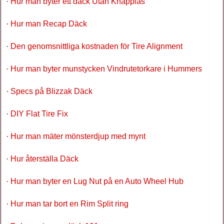
·
Hur man byter ett däck Utan Knapplås
·
Hur man Recap Däck
·
Den genomsnittliga kostnaden för Tire Alignment
·
Hur man byter munstycken Vindrutetorkare i Hummers
·
Specs på Blizzak Däck
·
DIY Flat Tire Fix
·
Hur man mäter mönsterdjup med mynt
·
Hur återställa Däck
·
Hur man byter en Lug Nut på en Auto Wheel Hub
·
Hur man tar bort en Rim Split ring