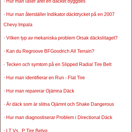
·
Hur man läser året en däcket byggdes
·
Hur man återställer Indikator däcktrycket på en 2007
Chevy Impala
·
Vilken typ av mekaniska problem Orsak däckslitaget?
·
Kan du Regroove BFGoodrich All Terrain?
·
Tecken och symtom på en Slipped Radial Tire Belt
·
Hur man identifierar en Run - Flat Tire
·
Hur man reparerar Ojämna Däck
·
Är däck som är slitna Ojämnt och Shake Dangerous
·
Hur man diagnostiserar Problem i Directional Däck
·
LT Vs . P Tire Betyg