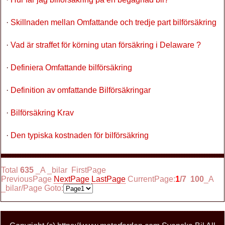
·
Skillnaden mellan Omfattande och tredje part bilförsäkring
·
Vad är straffet för körning utan försäkring i Delaware ?
·
Definiera Omfattande bilförsäkring
·
Definition av omfattande Bilförsäkringar
·
Bilförsäkring Krav
·
Den typiska kostnaden för bilförsäkring
Total
635
_A _bilar FirstPage
PreviousPage
NextPage
LastPage
CurrentPage:
1
/7
100
_A
_bilar/Page Goto: