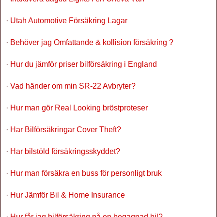
·
Utah Automotive Försäkring Lagar
·
Behöver jag Omfattande & kollision försäkring ?
·
Hur du jämför priser bilförsäkring i England
·
Vad händer om min SR-22 Avbryter?
·
Hur man gör Real Looking bröstproteser
·
Har Bilförsäkringar Cover Theft?
·
Har bilstöld försäkringsskyddet?
·
Hur man försäkra en buss för personligt bruk
·
Hur Jämför Bil & Home Insurance
·
Hur får jag bilförsäkring på en begagnad bil?