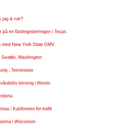
ck jag & när?
ar på en färdregistreringen i Texas
an med New York State DMV
 Seattle, Washington
ounty , Tennessee
årdslös körning i Illinois
istoria
sas i Kalifornien för trafik
lserna i Wisconsin