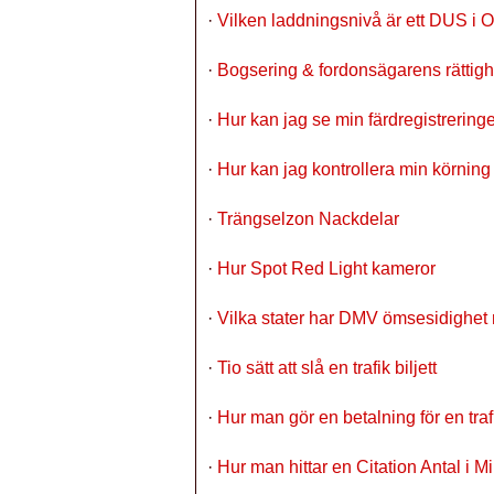
·
Vilken laddningsnivå är ett DUS i 
·
Bogsering & fordonsägarens rättighe
·
Hur kan jag se min färdregistrering
·
Hur kan jag kontrollera min körning
·
Trängselzon Nackdelar
·
Hur Spot Red Light kameror
·
Vilka stater har DMV ömsesidighe
·
Tio sätt att slå en trafik biljett
·
Hur man gör en betalning för en traf
·
Hur man hittar en Citation Antal i 