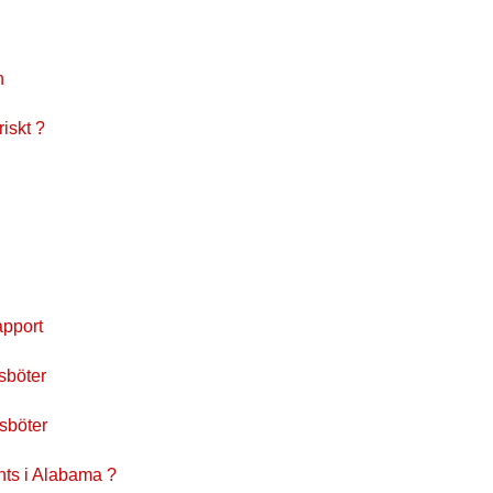
n
iskt ?
apport
sböter
sböter
nts i Alabama ?