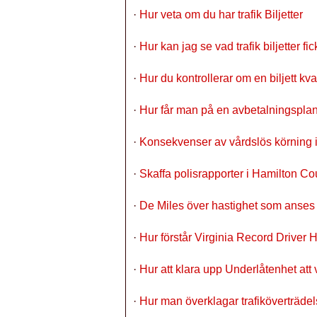
·
Hur veta om du har trafik Biljetter
·
Hur kan jag se vad trafik biljetter fi
·
Hur du kontrollerar om en biljett kv
·
Hur får man på en avbetalningspl
·
Konsekvenser av vårdslös körning i
·
Skaffa polisrapporter i Hamilton C
·
De Miles över hastighet som anses v
·
Hur förstår Virginia Record Driver H
·
Hur att klara upp Underlåtenhet att vi
·
Hur man överklagar trafiköverträde