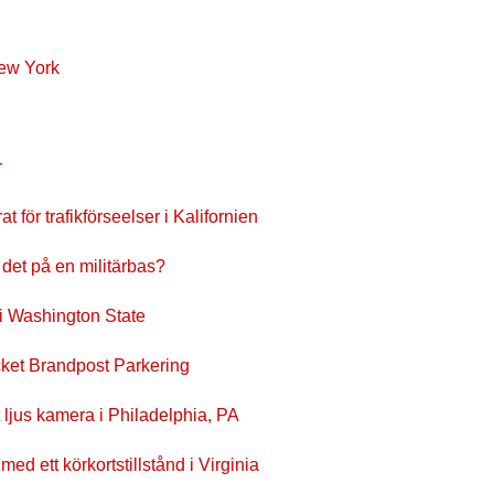
New York
r
at för trafikförseelser i Kalifornien
k det på en militärbas?
i Washington State
ket Brandpost Parkering
 ljus kamera i Philadelphia, PA
ed ett körkortstillstånd i Virginia