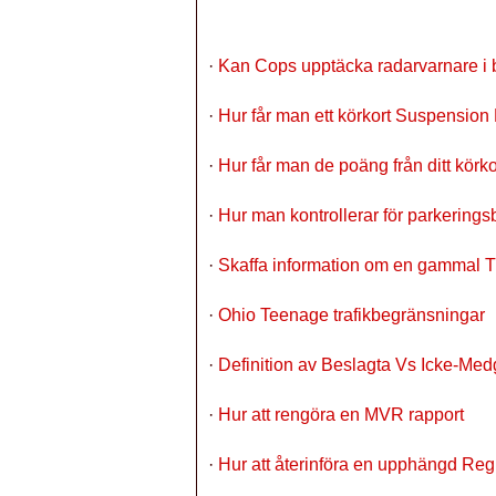
·
Kan Cops upptäcka radarvarnare i 
·
Hur får man ett körkort Suspension 
·
Hur får man de poäng från ditt körkort 
·
Hur man kontrollerar för parkeringsb
·
Skaffa information om en gammal Tr
·
Ohio Teenage trafikbegränsningar
·
Definition av Beslagta Vs Icke-Me
·
Hur att rengöra en MVR rapport
·
Hur att återinföra en upphängd Regis