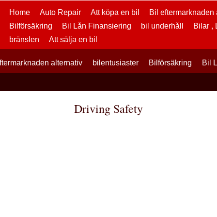
Home
Auto Repair
Att köpa en bil
Bil eftermarknaden a
Bilförsäkring
Bil Lån Finansiering
bil underhåll
Bilar ,
bränslen
Att sälja en bil
eftermarknaden alternativ
bilentusiaster
Bilförsäkring
Bil 
Driving Safety