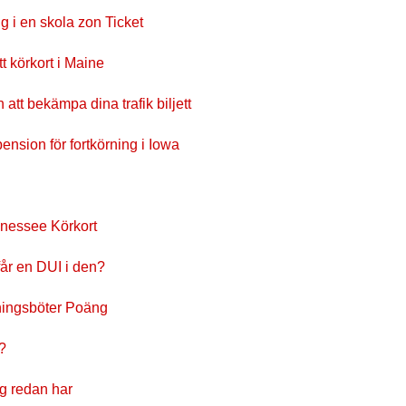
 i en skola zon Ticket
t körkort i Maine
att bekämpa dina trafik biljett
ension för fortkörning i Iowa
nnessee Körkort
år en DUI i den?
rningsböter Poäng
 ?
jag redan har