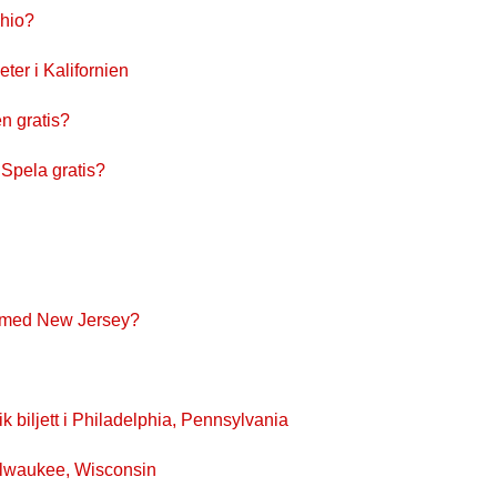
Ohio?
ter i Kalifornien
en gratis?
 Spela gratis?
t med New Jersey?
ik biljett i Philadelphia, Pennsylvania
Milwaukee, Wisconsin