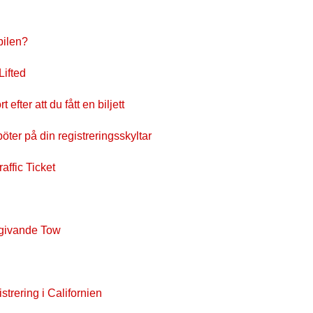
bilen?
Lifted
efter att du fått en biljett
öter på din registreringsskyltar
affic Ticket
dgivande Tow
trering i Californien