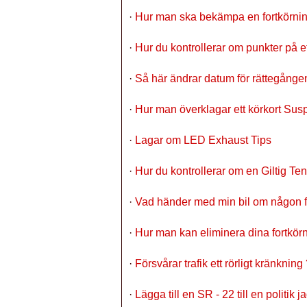
·
Hur man ska bekämpa en fortkörning
·
Hur du kontrollerar om punkter på et
·
Så här ändrar datum för rättegången 
·
Hur man överklagar ett körkort Susp
·
Lagar om LED Exhaust Tips
·
Hur du kontrollerar om en Giltig Te
·
Vad händer med min bil om någon f
·
Hur man kan eliminera dina fortkö
·
Försvårar trafik ett rörligt kränkning
·
Lägga till en SR - 22 till en politik 