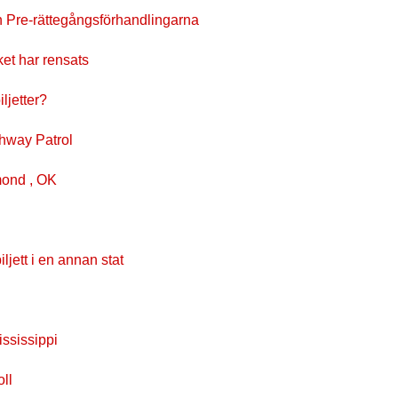
 en Pre-rättegångsförhandlingarna
et har rensats
ljetter?
ighway Patrol
dmond , OK
iljett i en annan stat
ississippi
ll